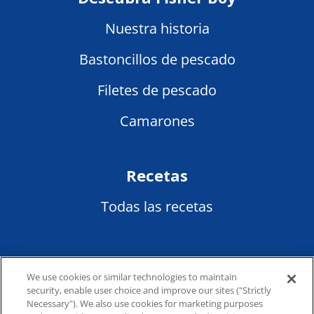
Nuestra historia
Bastoncillos de pescado
Filetes de pescado
Camarones
Recetas
Todas las recetas
Empresa
We use cookies or similar technologies to maintain
Condiciones de servicio
security, enable user choice and improve our sites ("Strictly
Necessary"). We also use cookies for marketing purposes